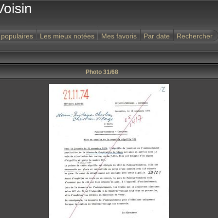
Voisin
 populaires
Les mieux notées
Mes favoris
Par date
Rechercher
Photo 31/68