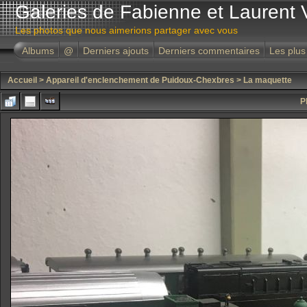
Galeries de Fabienne et Laurent 
Les photos que nous aimerions partager avec vous
Albums
@
Derniers ajouts
Derniers commentaires
Les plus
Accueil
>
Appareil d'enclenchement de Puidoux-Chexbres
>
La maquette
P