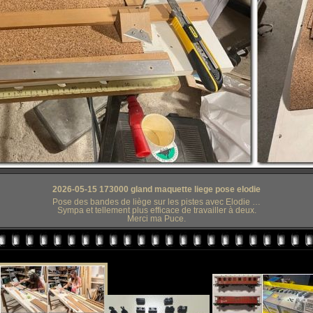
2026-05-15 173000 gland maquette liege pose elodie
Pose des bandes de liège sur les pistes avec Elodie …
Sympa et tellement plus efficace de travailler à deux.
Merci ma Puce.