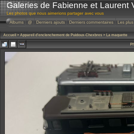
Galeries de Fabienne et Laurent 
Les photos que nous aimerions partager avec vous
Albums
@
Derniers ajouts
Derniers commentaires
Les plus
Accueil
>
Appareil d'enclenchement de Puidoux-Chexbres
>
La maquette
Ph