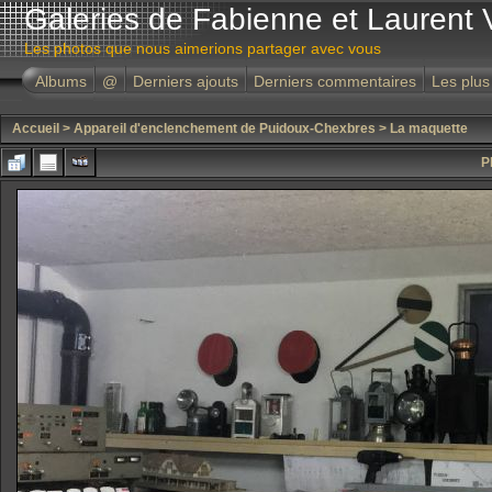
Galeries de Fabienne et Laurent 
Les photos que nous aimerions partager avec vous
Albums
@
Derniers ajouts
Derniers commentaires
Les plus
Accueil
>
Appareil d'enclenchement de Puidoux-Chexbres
>
La maquette
P