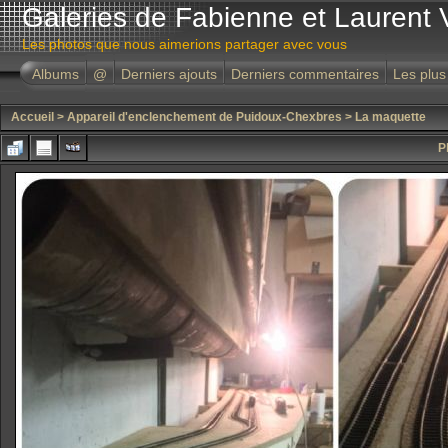
Galeries de Fabienne et Laurent 
Les photos que nous aimerions partager avec vous
Albums
@
Derniers ajouts
Derniers commentaires
Les plus
Accueil
>
Appareil d'enclenchement de Puidoux-Chexbres
>
La maquette
P