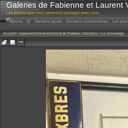
Galeries de Fabienne et Laurent 
Les photos que nous aimerions partager avec vous
Albums
@
Derniers ajouts
Derniers commentaires
Les plus
Accueil
>
Appareil d'enclenchement de Puidoux-Chexbres
>
Le remontage