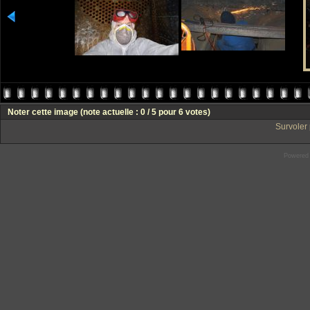
Noter cette image
(note actuelle : 0 / 5 pour 6 votes)
Survoler 
Powered