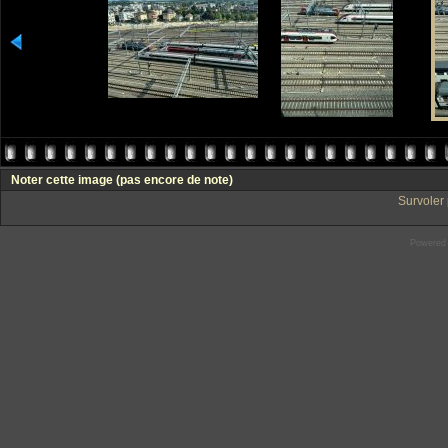
Noter cette image
(pas encore de note)
Survoler 
Powered