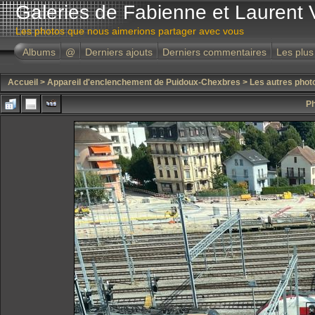
Galeries de Fabienne et Laurent 
Les photos que nous aimerions partager avec vous
Albums
@
Derniers ajouts
Derniers commentaires
Les plus
Accueil
>
Appareil d'enclenchement de Puidoux-Chexbres
>
Les autres phot
Ph