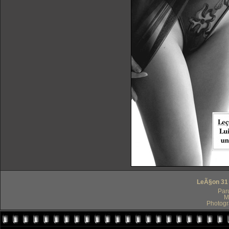
LeÃ§on 31 
Par
M
Photogr