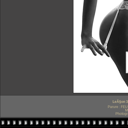
LeÃ§on 30
Parure : FEUI
M
Photogr