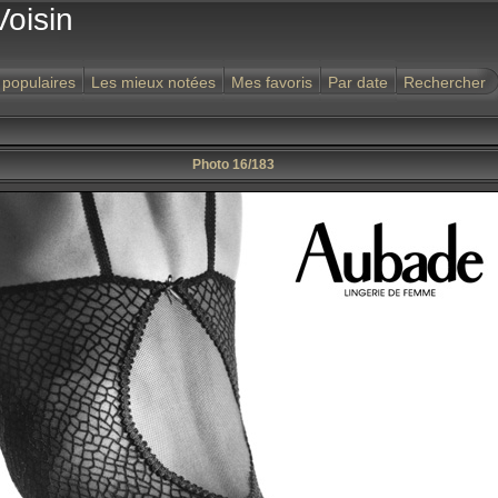
Voisin
 populaires
Les mieux notées
Mes favoris
Par date
Rechercher
Photo 16/183