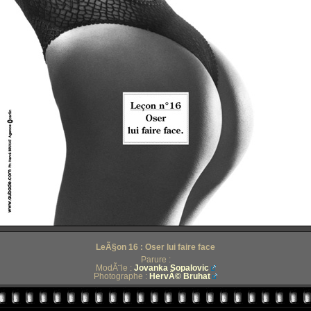
LeÃ§on 16 : Oser lui faire face
Parure :
ModÃ¨le :
Jovanka Sopalovic
Photographe :
HervÃ© Bruhat