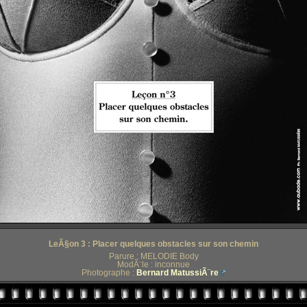
LeÃ§on 3 : Placer quelques obstacles sur son chemin
Parure : MELODIE Body
ModÃ¨le : inconnue
Photographe :
Bernard MatussiÃ¨re