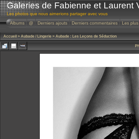
Galeries de Fabienne et Laurent 
Les photos que nous aimerions partager avec vous
Albums
@
Derniers ajouts
Derniers commentaires
Les plus
Accueil
>
Aubade / Lingerie
>
Aubade : Les Leçons de Séduction
Ph