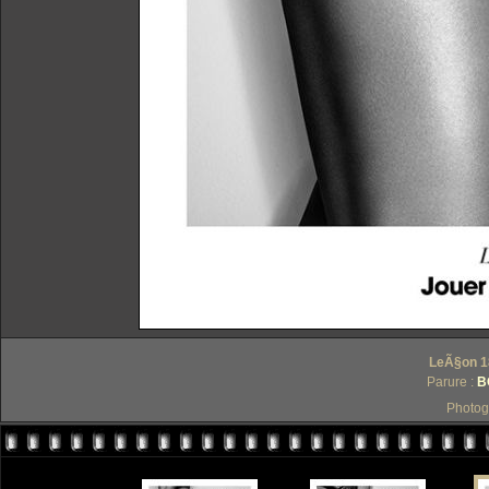
LeÃ§on 18
Parure :
B
Photog