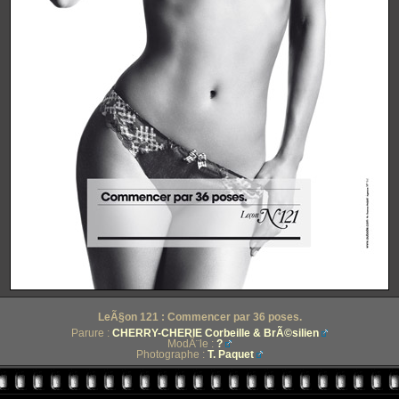
LeÃ§on 121 : Commencer par 36 poses.
Parure :
CHERRY-CHERIE Corbeille & BrÃ©silien
ModÃ¨le :
?
Photographe :
T. Paquet