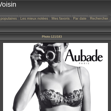
Voisin
 populaires
Les mieux notées
Mes favoris
Par date
Rechercher
Photo 121/183