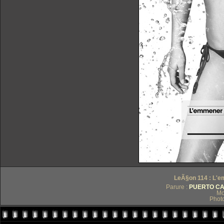
LeÃ§on 114 : L'e
Parure :
PUERTO CAL
Mo
Phot