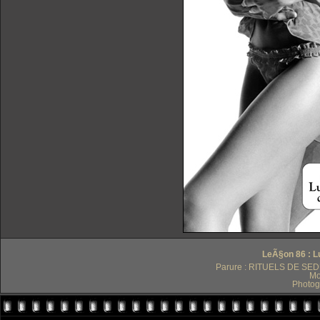
LeÃ§on 86 : Lu
Parure : RITUELS DE SEDUC
Mo
Photog