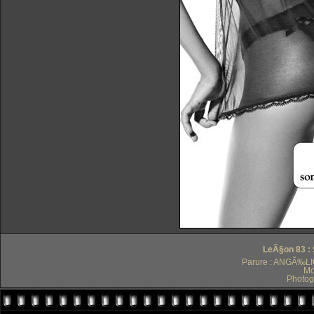
LeÃ§on 83 :
Parure : ANGÃ‰LI
Mo
Photog