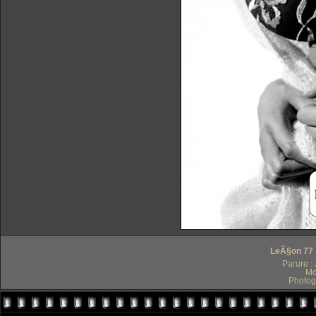
LeÃ§on 77 :
Parure :
Mo
Photog