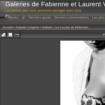
Galeries de Fabienne et Laurent 
Les photos que nous aimerions partager avec vous
Albums
@
Derniers ajouts
Derniers commentaires
Les plus
Accueil
>
Aubade / Lingerie
>
Aubade : Les Leçons de Séduction
P