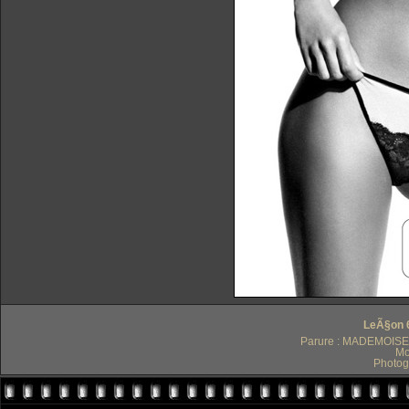
LeÃ§on 6
Parure : MADEMOISEL
Mo
Photog