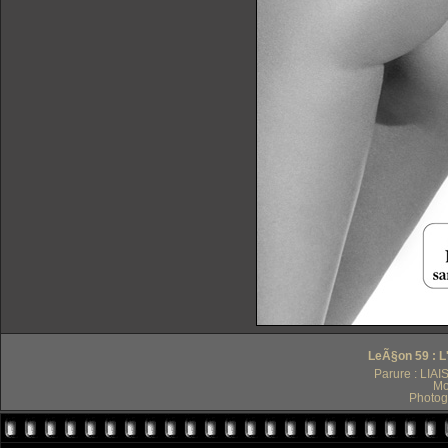
LeÃ§on 59 : L
Parure : LI
Mo
Photog