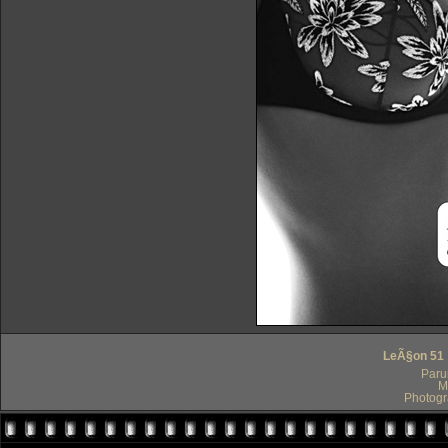
LeÃ§on 51 :
Paru
M
Photogr