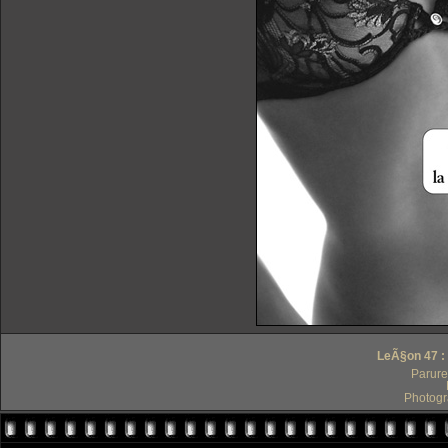
LeÃ§on 47 : 
Parure
Photogr