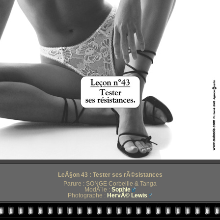
LeÃ§on 43 : Tester ses rÃ©sistances
Parure : SONGE Corbeille & Tanga
ModÃ¨le :
Sophie
Photographe :
HervÃ© Lewis