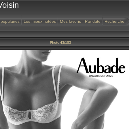
Voisin
 populaires
Les mieux notées
Mes favoris
Par date
Rechercher
Photo 43/183