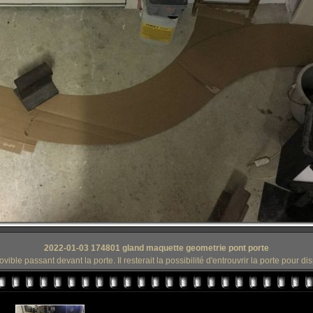
2022-01-03 174801 gland maquette geometrie pont porte
ible passant devant la porte. Il resterait la possibilité d'entrouvrir la porte pour 