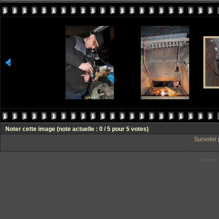
Noter cette image
(note actuelle : 0 / 5 pour 5 votes)
Survoler 
Powered