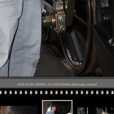
2015-11-09 125559 c 5-6 2978 bielles polissage samuel