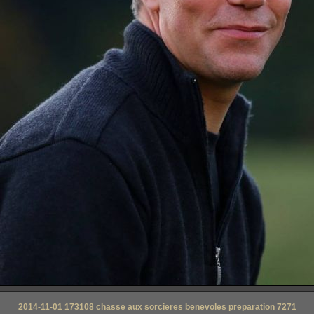
2014-11-01 173108 chasse aux sorcieres benevoles preparation 7271