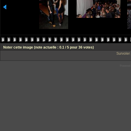
Noter cette image
(note actuelle : 0.1 / 5 pour 36 votes)
Survoler 
Powered