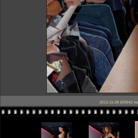
2012-11-28 205042 nui