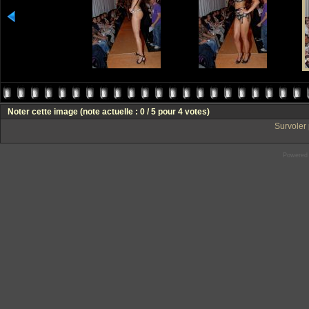
Noter cette image
(note actuelle : 0 / 5 pour 4 votes)
Survoler 
Powered