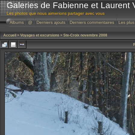
Galeries de Fabienne et Laurent 
Les photos que nous aimerions partager avec vous
Albums
@
Derniers ajouts
Derniers commentaires
Les plus
Accueil
>
Voyages et excursions
>
Ste-Croix novembre 2008