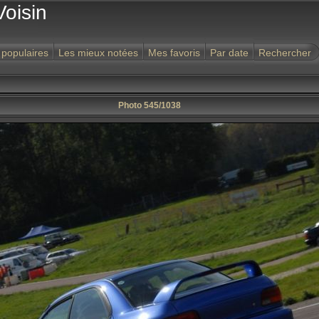
Voisin
 populaires
Les mieux notées
Mes favoris
Par date
Rechercher
Photo 545/1038