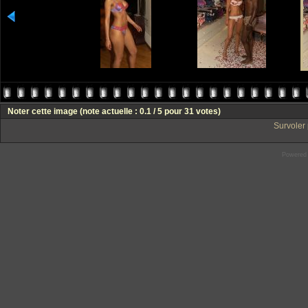
Noter cette image
(note actuelle : 0.1 / 5 pour 31 votes)
Survoler 
Powered