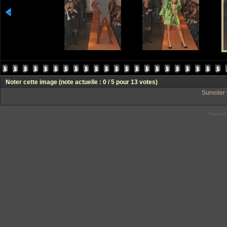
Noter cette image
(note actuelle : 0 / 5 pour 13 votes)
Survoler 
Powered