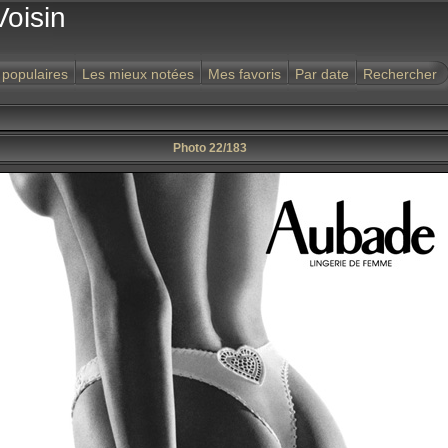
Voisin
 populaires
Les mieux notées
Mes favoris
Par date
Rechercher
Photo 22/183