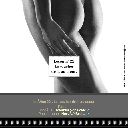
LeÃ§on 22 : Le toucher droit au coeur
Parure :
ModÃ¨le :
Jovanka Sopalovic
Photographe :
HervÃ© Bruhat