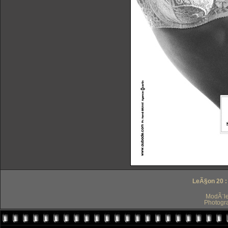
LeÃ§on 20 :
ModÃ¨le
Photogr