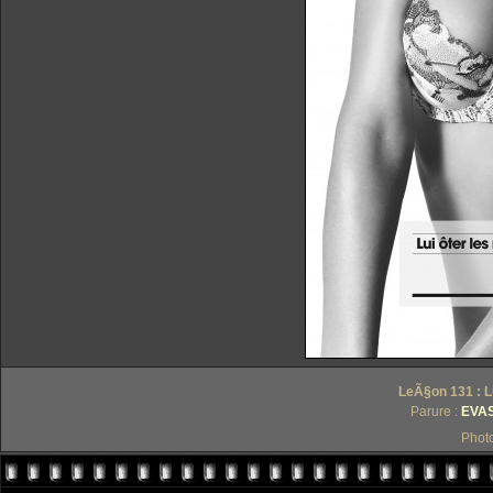
LeÃ§on 131 : Lu
Parure :
EVAS
Phot