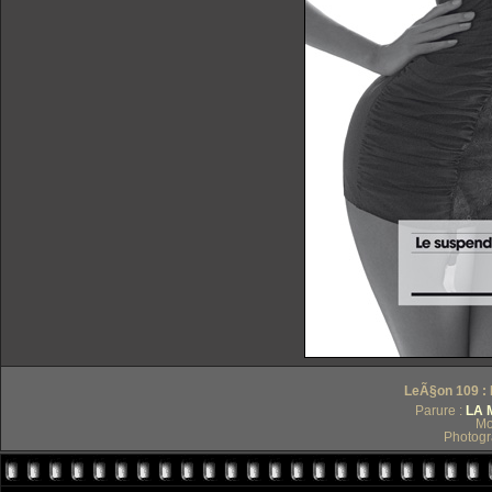
LeÃ§on 109 : L
Parure :
LA 
Mo
Photogr