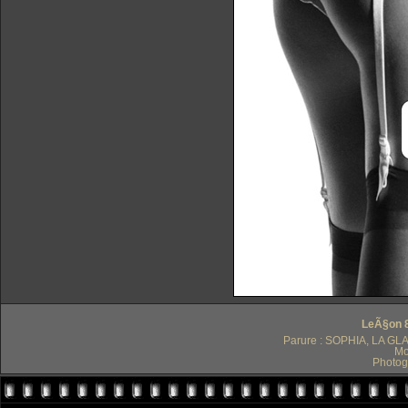
LeÃ§on 89
Parure : SOPHIA, LA GL
Mo
Photog