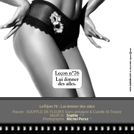
LeÃ§on 76 : Lui donner des ailes
Parure : SOUFFLE DE FLEURS Sans armature & Culotte St-Tropez
ModÃ¨le :
Sophie
?
Photographe :
Michel Perez