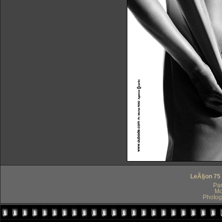
LeÃ§on 75 
Par
Mo
Photog