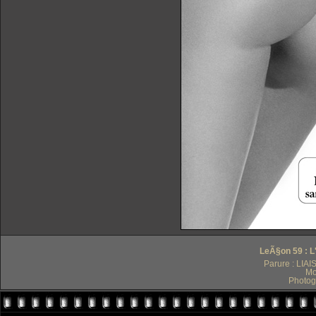
LeÃ§on 59 : L
Parure : LI
Mo
Photog