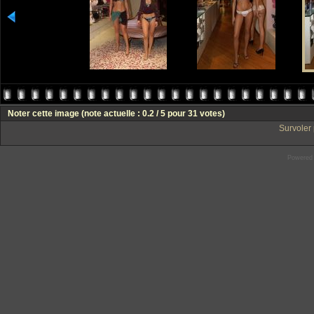
Noter cette image
(note actuelle : 0.2 / 5 pour 31 votes)
Survoler 
Powered