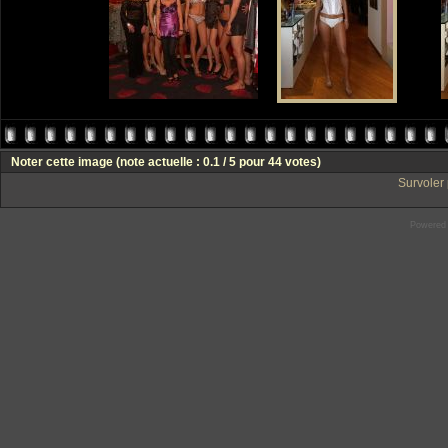
Noter cette image
(note actuelle : 0.1 / 5 pour 44 votes)
Survoler 
Powered