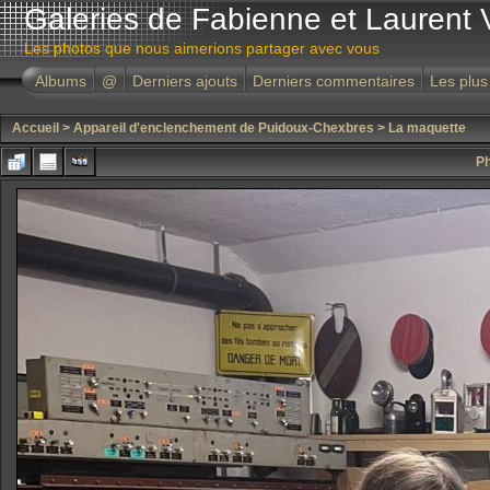
Galeries de Fabienne et Laurent 
Les photos que nous aimerions partager avec vous
Albums
@
Derniers ajouts
Derniers commentaires
Les plus
Accueil
>
Appareil d'enclenchement de Puidoux-Chexbres
>
La maquette
Ph