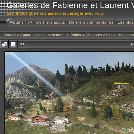
Galeries de Fabienne et Laurent 
Les photos que nous aimerions partager avec vous
Albums
@
Derniers ajouts
Derniers commentaires
Les plus
Accueil
>
Appareil d'enclenchement de Puidoux-Chexbres
>
Les autres phot
P