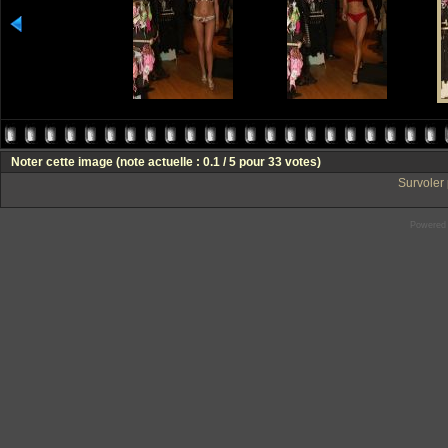
Noter cette image
(note actuelle : 0.1 / 5 pour 33 votes)
Survoler 
Powered