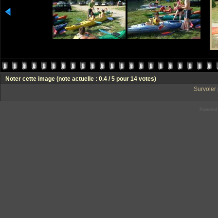
Noter cette image
(note actuelle : 0.4 / 5 pour 14 votes)
Survoler 
Powered